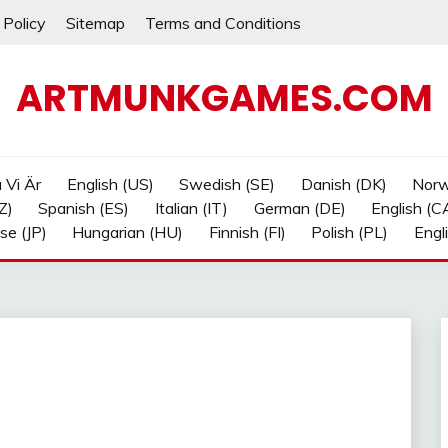
 Policy
Sitemap
Terms and Conditions
ARTMUNKGAMES.COM
a Vi Är
English (US)
Swedish (SE)
Danish (DK)
Norw
Z)
Spanish (ES)
Italian (IT)
German (DE)
English (C
se (JP)
Hungarian (HU)
Finnish (FI)
Polish (PL)
Engl