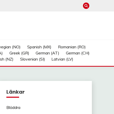
egian (NO)
Spanish (MX)
Romanian (RO)
A)
Greek (GR)
German (AT)
German (CH)
ish (NZ)
Slovenian (SI)
Latvian (LV)
Länkar
Bläddra