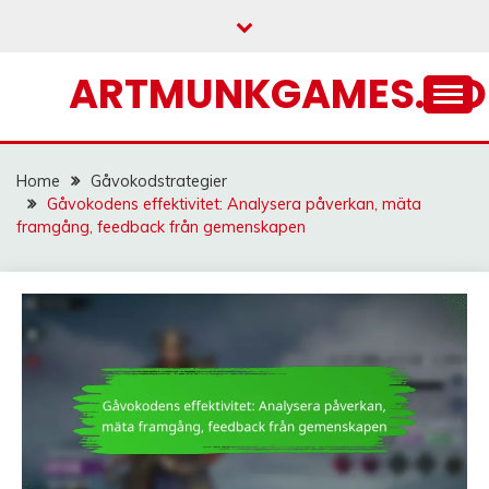
Skip
to
content
ARTMUNKGAMES.C
Home
Gåvokodstrategier
Gåvokodens effektivitet: Analysera påverkan, mäta
framgång, feedback från gemenskapen