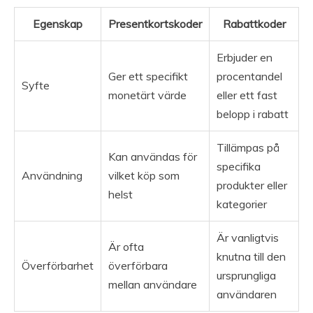
Egenskap
Presentkortskoder
Rabattkoder
Erbjuder en
Ger ett specifikt
procentandel
Syfte
monetärt värde
eller ett fast
belopp i rabatt
Tillämpas på
Kan användas för
specifika
Användning
vilket köp som
produkter eller
helst
kategorier
Är vanligtvis
Är ofta
knutna till den
Överförbarhet
överförbara
ursprungliga
mellan användare
användaren