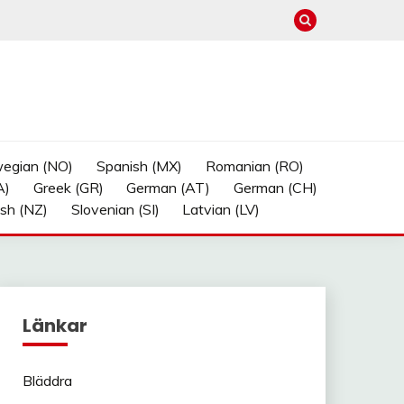
egian (NO)
Spanish (MX)
Romanian (RO)
A)
Greek (GR)
German (AT)
German (CH)
ish (NZ)
Slovenian (SI)
Latvian (LV)
Länkar
Bläddra