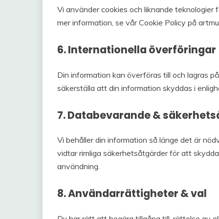
Vi använder cookies och liknande teknologier f
mer information, se vår Cookie Policy på artm
6. Internationella överföringar
Din information kan överföras till och lagras på 
säkerställa att din information skyddas i enlig
7. Databevarande & säkerhets
Vi behåller din information så länge det är nödv
vidtar rimliga säkerhetsåtgärder för att skydd
användning.
8. Användarrättigheter & val
Du har rätt att begära tillgång till, rättelse av