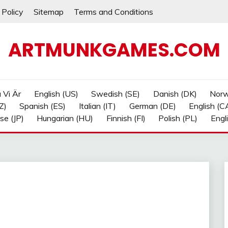
 Policy
Sitemap
Terms and Conditions
ARTMUNKGAMES.COM
a Vi Är
English (US)
Swedish (SE)
Danish (DK)
Norw
Z)
Spanish (ES)
Italian (IT)
German (DE)
English (C
se (JP)
Hungarian (HU)
Finnish (FI)
Polish (PL)
Engl