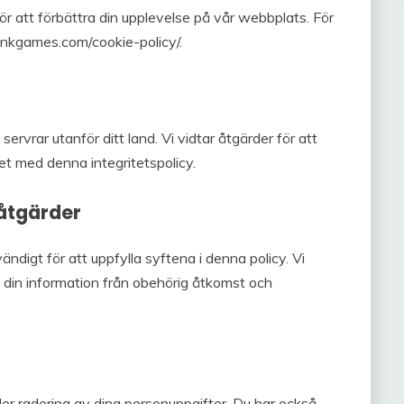
ör att förbättra din upplevelse på vår webbplats. För
unkgames.com/cookie-policy/.
servrar utanför ditt land. Vi vidtar åtgärder för att
het med denna integritetspolicy.
åtgärder
ändigt för att uppfylla syftena i denna policy. Vi
a din information från obehörig åtkomst och
 eller radering av dina personuppgifter. Du har också