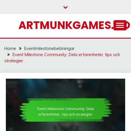
Skip
to
content
ARTMUNKGAMES.C
Home
Eventmilestonebelöningar
Event Milestone Community: Dela erfarenheter, tips och
strategier