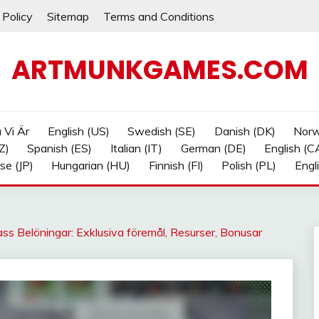
 Policy
Sitemap
Terms and Conditions
ARTMUNKGAMES.COM
a Vi Är
English (US)
Swedish (SE)
Danish (DK)
Norw
Z)
Spanish (ES)
Italian (IT)
German (DE)
English (C
se (JP)
Hungarian (HU)
Finnish (FI)
Polish (PL)
Engl
ss Belöningar: Exklusiva föremål, Resurser, Bonusar