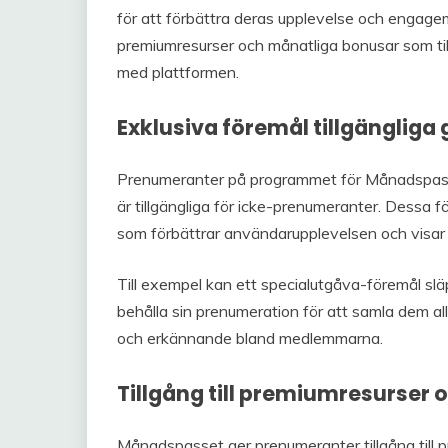
för att förbättra deras upplevelse och engagema
premiumresurser och månatliga bonusar som ti
med plattformen.
Exklusiva föremål tillgängli
Prenumeranter på programmet för Månadspass 
är tillgängliga för icke-prenumeranter. Dessa f
som förbättrar användarupplevelsen och vis
Till exempel kan ett specialutgåva-föremål sl
behålla sin prenumeration för att samla dem all
och erkännande bland medlemmarna.
Tillgång till premiumresurser 
Månadspasset ger prenumeranter tillgång till