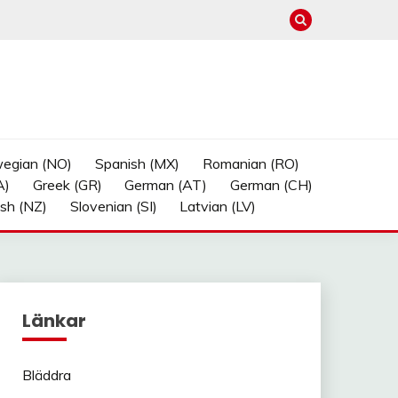
egian (NO)
Spanish (MX)
Romanian (RO)
A)
Greek (GR)
German (AT)
German (CH)
ish (NZ)
Slovenian (SI)
Latvian (LV)
Länkar
Bläddra