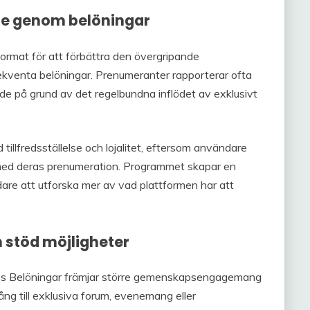
se genom belöningar
rmat för att förbättra den övergripande
kventa belöningar. Prenumeranter rapporterar ofta
e på grund av det regelbundna inflödet av exklusivt
tillfredsställelse och lojalitet, eftersom användare
 med deras prenumeration. Programmet skapar en
e att utforska mer av vad plattformen har att
töd möjligheter
ss Belöningar främjar större gemenskapsengagemang
ng till exklusiva forum, evenemang eller