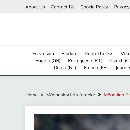
Skip
About Us
Contact Us
Cookie Policy
Privacy
to
content
Förstasida
Bläddra
Kontakta Oss
Vilk
English (GB)
Portuguese (PT)
Czech (C
Dutch (NL)
French (FR)
Japane
Home
Månadskortets fördelar
Månatliga Pa