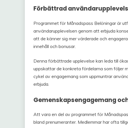
Förbättrad användarupplevel
Programmet för Månadspass Belöningar är utfo
användarupplevelsen genom att erbjuda konse
att de känner sig mer värderade och engagerad
innehåll och bonusar.
Denna förbättrade upplevelse kan leda till ökad 
uppskattar de konkreta fördelarna som följer
cykel av engagemang som uppmuntrar användar
erbjuda.
Gemenskapsengagemang och s
Att vara en del av programmet för Månadspa
bland prenumeranter. Medlemmar har ofta tillgå