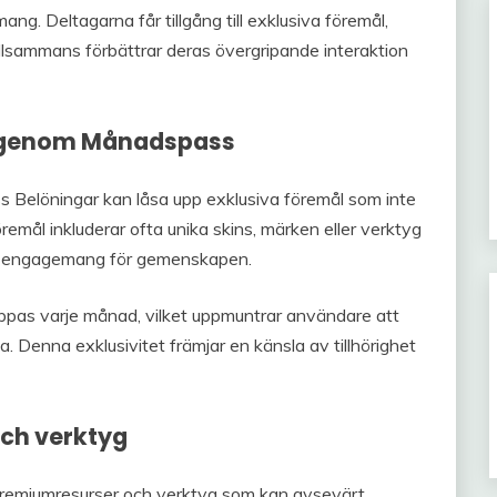
ng. Deltagarna får tillgång till exklusiva föremål,
llsammans förbättrar deras övergripande interaktion
ga genom Månadspass
Belöningar kan låsa upp exklusiva föremål som inte
öremål inkluderar ofta unika skins, märken eller verktyg
ar engagemang för gemenskapen.
äppas varje månad, vilket uppmuntrar användare att
a. Denna exklusivitet främjar en känsla av tillhörighet
och verktyg
 premiumresurser och verktyg som kan avsevärt