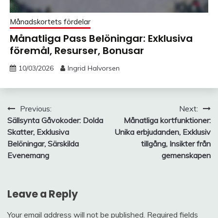
Månadskortets fördelar
Månatliga Pass Belöningar: Exklusiva
föremål, Resurser, Bonusar
10/03/2026
Ingrid Halvorsen
Post
Previous:
Next:
Sällsynta Gåvokoder: Dolda
Månatliga kortfunktioner:
navigation
Skatter, Exklusiva
Unika erbjudanden, Exklusiv
Belöningar, Särskilda
tillgång, Insikter från
Evenemang
gemenskapen
Leave a Reply
Your email address will not be published.
Required fields