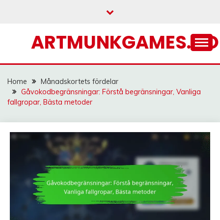
Skip
to
content
ARTMUNKGAMES.C
Home
Månadskortets fördelar
Gåvokodbegränsningar: Förstå begränsningar, Vanliga
fallgropar, Bästa metoder